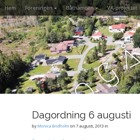
M
S
Hem
Föreningen
Båthamnen
VA-projektet
k
a
i
i
p
n
t
m
o
e
c
n
o
g
n
u
t
e
o
n
t
b
Dagordning 6 augusti
r
by
Monica Bridholm
on
7 augusti, 2013
in