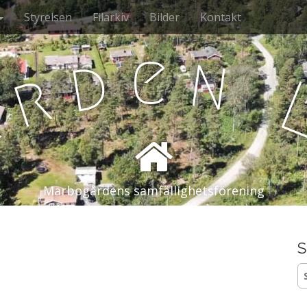
Styrelsen
Filarkiv
Bilder
Kontakt
e
n
d
r
å
Marbogårdens samfällighetsförening
S
S
ef