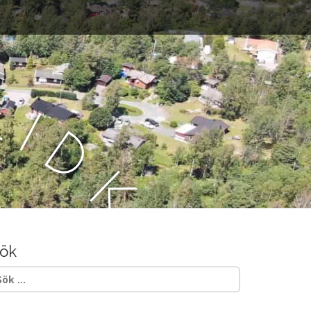
L
i
d
k
ö
ök
p
ök
ter: