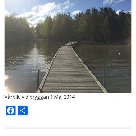
Vårbild vid bryggan 1 Maj 2014
F
D
ac
el
e
a