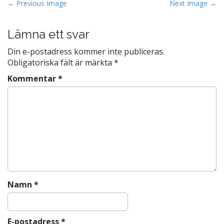
b
P
← Previous Image
Next Image →
o
o
s
Lämna ett svar
o
t
k
Din e-postadress kommer inte publiceras.
n
Obligatoriska fält är märkta
*
a
Kommentar
*
v
i
g
a
t
i
o
n
Namn
*
E-postadress
*