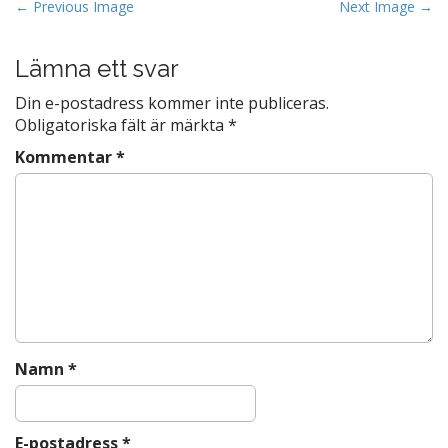
b
P
← Previous Image
Next Image →
o
o
s
Lämna ett svar
o
t
k
Din e-postadress kommer inte publiceras.
n
Obligatoriska fält är märkta
*
a
Kommentar
*
v
i
g
a
t
i
o
n
Namn
*
E-postadress
*