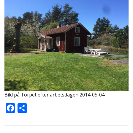
Bild på Torpet efter arbetsdagen 2014-05-04
F
D
ac
el
e
a