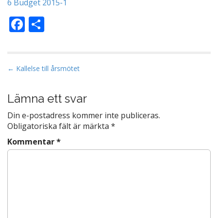
6 Budget 2015-1
F
D
ac
el
e
a
b
P
← Kallelse till årsmötet
o
o
s
Lämna ett svar
o
t
k
Din e-postadress kommer inte publiceras.
n
Obligatoriska fält är märkta
*
a
Kommentar
*
v
i
g
a
t
i