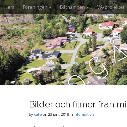
M
S
Hem
Föreningen
Båthamnen
VA-projektet
k
a
i
i
p
n
t
m
o
e
c
n
o
g
n
u
t
e
o
n
t
b
Bilder och filmer från 
r
by
calle
on
23 juni, 2018
in
Information