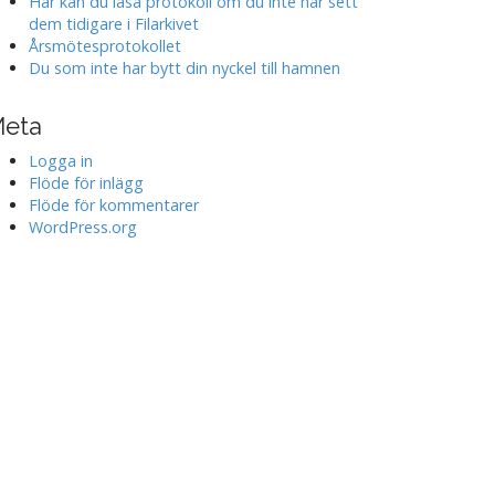
Här kan du läsa protokoll om du inte har sett
dem tidigare i Filarkivet
Årsmötesprotokollet
Du som inte har bytt din nyckel till hamnen
eta
Logga in
Flöde för inlägg
Flöde för kommentarer
WordPress.org