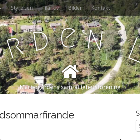
Styrelsen
Filarkiv
Bilder
Kontakt
e
n
d
r
å
Marbogårdens samfällighetsförening
midsommarfirande
S
S
ef