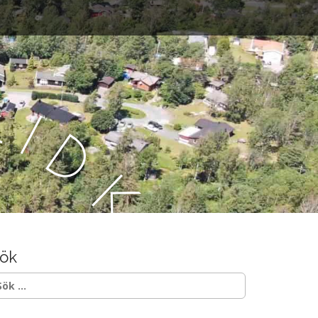
L
i
d
k
ö
ök
p
ök
ter: