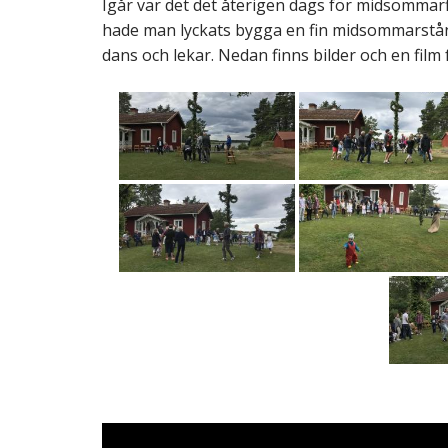
Igår var det det återigen dags för midsommarf
hade man lyckats bygga en fin midsommarstån
a
dans och lekar. Nedan finns bilder och en film
M