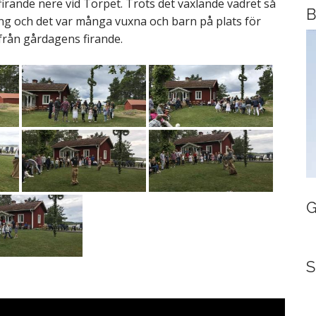
irande nere vid Torpet. Trots det växlande vädret så
B
g och det var många vuxna och barn på plats för
 från gårdagens firande.
G
S