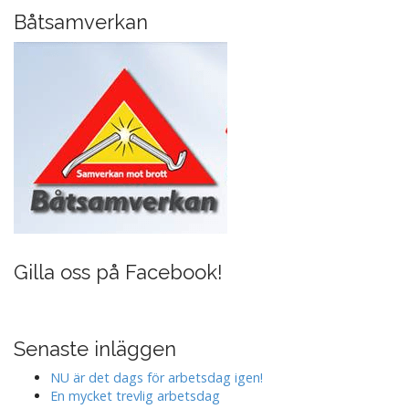
g
Båtsamverkan
a
t
i
o
n
Gilla oss på Facebook!
Senaste inläggen
NU är det dags för arbetsdag igen!
En mycket trevlig arbetsdag