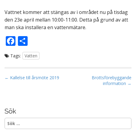
Vattnet kommer att stängas av i området nu på tisdag
den 23e april mellan 10:00-11:00. Detta på grund av att
man ska installera en vattenmätare.
F
D
ac
el
Tags:
Vatten
e
a
b
o
P
← Kallelse till årsmöte 2019
Brottsförebyggande
information →
o
o
s
k
t
n
Sök
a
Sök
v
efter:
i