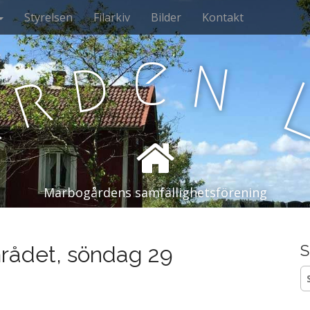
Styrelsen
Filarkiv
Bilder
Kontakt
e
n
d
r
å
Marbogårdens samfällighetsförening
rådet, söndag 29
S
S
ef