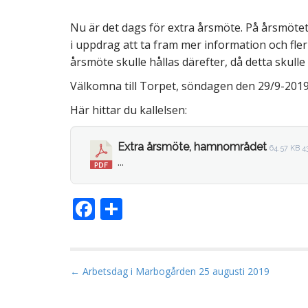
a
Nu är det dags för extra årsmöte. På årsmöte
i uppdrag att ta fram mer information och fle
årsmöte skulle hållas därefter, då detta skul
Välkomna till Torpet, söndagen den 29/9-2019 
M
Här hittar du kallelsen:
Extra årsmöte, hamnområdet
64.57 KB
4
...
F
D
ac
el
e
a
b
P
← Arbetsdag i Marbogården 25 augusti 2019
o
o