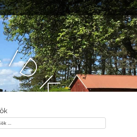
L
i
d
k
ö
ök
p
ök
ter: