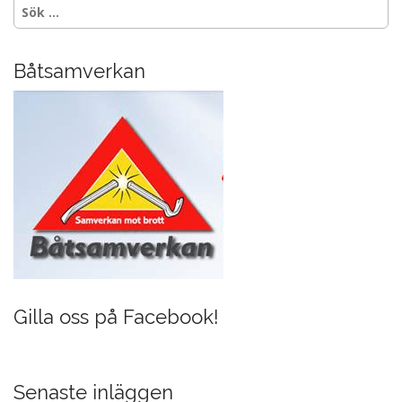
Sök
v
efter:
i
g
Båtsamverkan
a
t
i
o
n
Gilla oss på Facebook!
Senaste inläggen