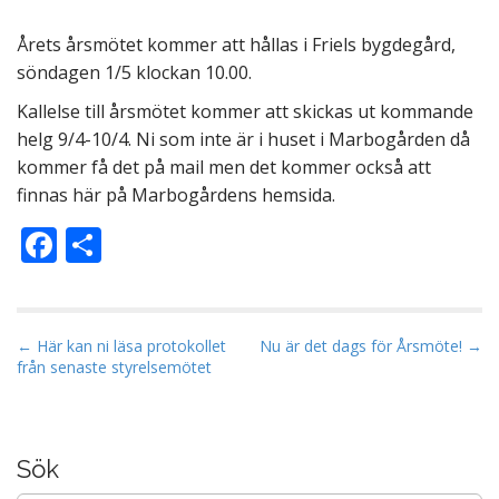
Årets årsmötet kommer att hållas i Friels bygdegård,
söndagen 1/5 klockan 10.00.
Kallelse till årsmötet kommer att skickas ut kommande
helg 9/4-10/4. Ni som inte är i huset i Marbogården då
kommer få det på mail men det kommer också att
finnas här på Marbogårdens hemsida.
F
D
ac
el
e
a
b
P
← Här kan ni läsa protokollet
Nu är det dags för Årsmöte! →
från senaste styrelsemötet
o
o
s
o
t
k
n
Sök
a