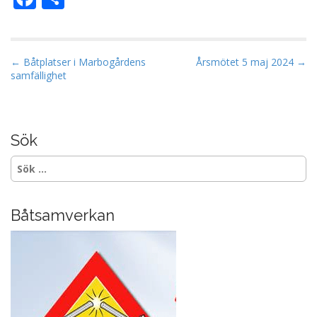
ac
el
e
a
b
P
← Båtplatser i Marbogårdens
Årsmötet 5 maj 2024 →
samfällighet
o
o
s
o
t
k
n
Sök
a
Sök
v
efter:
i
g
Båtsamverkan
a
t
i
o
n