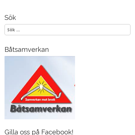
s
o
t
k
n
Sök
a
Sök
v
efter:
i
g
Båtsamverkan
a
t
i
o
n
Gilla oss på Facebook!