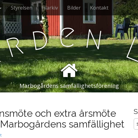
Styrelsen
Filarkiv
Bilder
Kontakt
e
n
d
r
å
Marbogårdens samfällighetsförening
nsmöte och extra årsmöte
S
S
i Marbogårdens samfällighet
ef
t