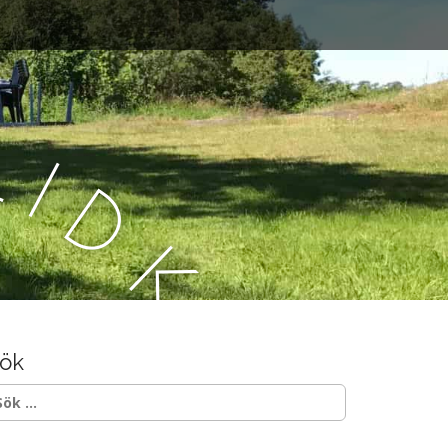
L
i
d
k
ö
ök
p
ök
ter: