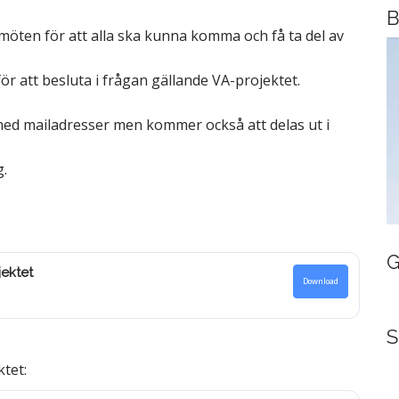
B
möten för att alla ska kunna komma och få ta del av
r att besluta i frågan gällande VA-projektet.
 med mailadresser men kommer också att delas ut i
g.
G
ektet
Download
S
ktet: