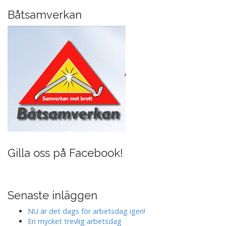
i
Båtsamverkan
g
a
t
i
o
n
Gilla oss på Facebook!
Senaste inläggen
NU är det dags för arbetsdag igen!
En mycket trevlig arbetsdag