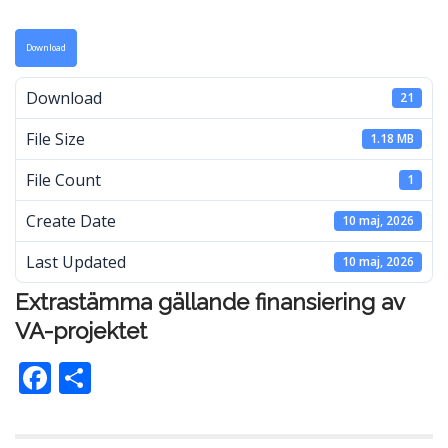
Download
Download
21
File Size
1.18 MB
File Count
1
Create Date
10 maj, 2026
Last Updated
10 maj, 2026
Extrastämma gällande finansiering av
VA-projektet
F
D
ac
el
e
a