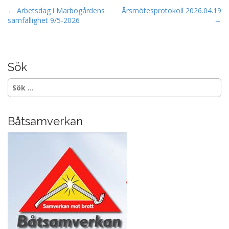
b
P
← Arbetsdag i Marbogårdens
Årsmötesprotokoll 2026.04.19
samfällighet 9/5-2026
→
o
o
s
o
t
k
n
Sök
a
Sök
v
efter:
i
g
Båtsamverkan
a
t
i
o
n