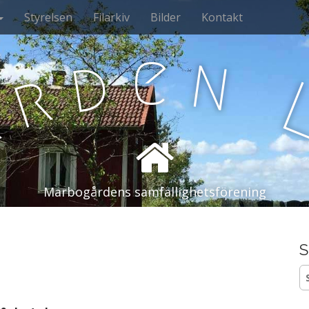
Styrelsen
Filarkiv
Bilder
Kontakt
e
n
d
r
å
Marbogårdens samfällighetsförening
S
S
ef