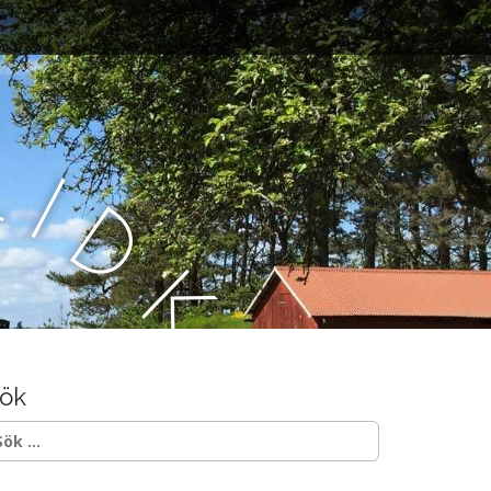
L
i
d
k
ö
ök
p
ök
ter: