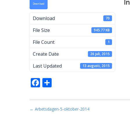
I
Download
a
Download
70
File Size
945.77 KB
M
File Count
1
Create Date
26 juli, 2015
Last Updated
13 augusti, 2015
F
D
ac
el
e
a
b
P
← Arbetsdagen-5-oktober-2014
o
o
s
o