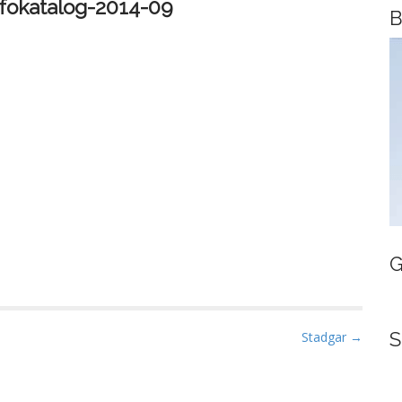
nfokatalog-2014-09
B
G
S
Stadgar →