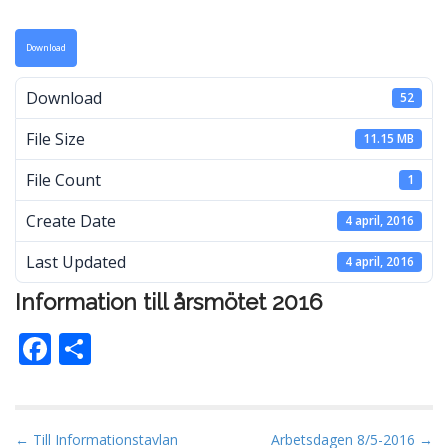
Download
Download
52
File Size
11.15 MB
File Count
1
Create Date
4 april, 2016
Last Updated
4 april, 2016
Information till årsmötet 2016
F
D
ac
el
e
a
b
P
← Till Informationstavlan
Arbetsdagen 8/5-2016 →