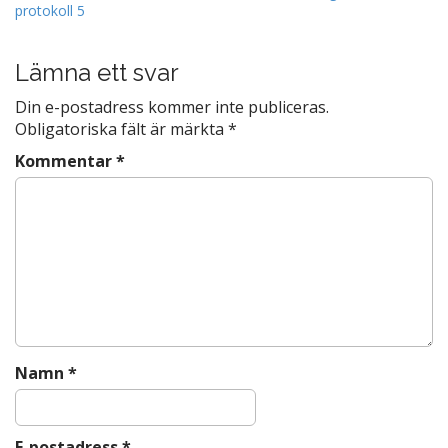
protokoll 5
o
o
s
o
t
Lämna ett svar
k
n
Din e-postadress kommer inte publiceras.
a
Obligatoriska fält är märkta
*
v
Kommentar
*
i
g
a
t
i
o
n
Namn
*
E-postadress
*