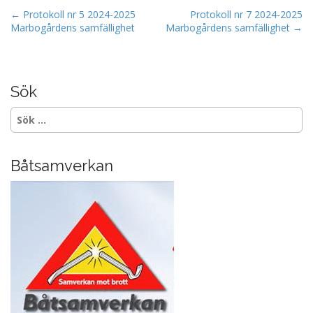
b
P
← Protokoll nr 5 2024-2025
Protokoll nr 7 2024-2025
Marbogårdens samfällighet
Marbogårdens samfällighet →
o
o
s
o
t
k
n
Sök
a
Sök
v
efter:
i
g
Båtsamverkan
a
t
i
o
n