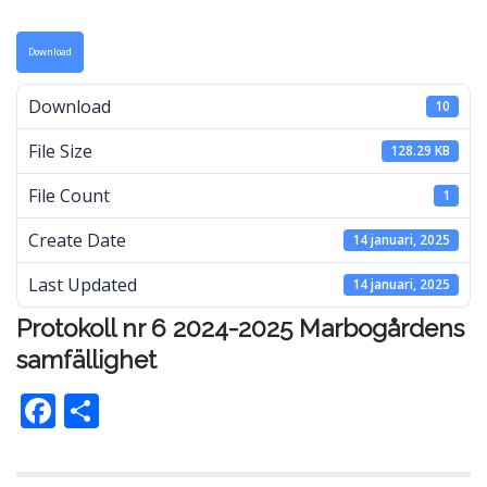
Download
Download
10
File Size
128.29 KB
File Count
1
Create Date
14 januari, 2025
Last Updated
14 januari, 2025
Protokoll nr 6 2024-2025 Marbogårdens
samfällighet
F
D
ac
el
e
a