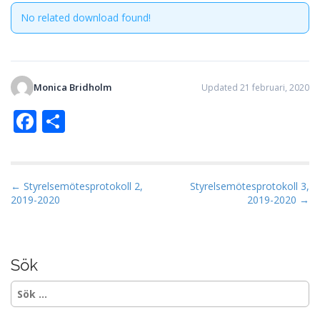
No related download found!
Monica Bridholm
Updated 21 februari, 2020
F
D
ac
el
e
a
b
P
← Styrelsemötesprotokoll 2,
Styrelsemötesprotokoll 3,
2019-2020
2019-2020 →
o
o
s
o
t
k
n
Sök
a
Sök
v
efter:
i