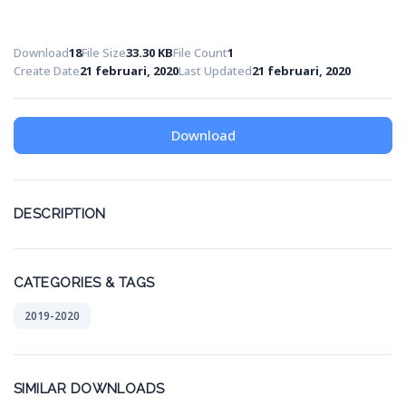
Download
18
File Size
33.30 KB
File Count
1
Create Date
21 februari, 2020
Last Updated
21 februari, 2020
Download
DESCRIPTION
CATEGORIES & TAGS
2019-2020
SIMILAR DOWNLOADS