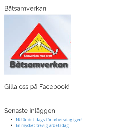
g
Båtsamverkan
a
t
i
o
n
Gilla oss på Facebook!
Senaste inläggen
NU är det dags för arbetsdag igen!
En mycket trevlig arbetsdag