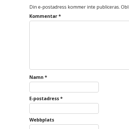
t
k
Din e-postadress kommer inte publiceras.
Obl
n
a
Kommentar
*
v
i
g
a
t
i
o
n
Namn
*
E-postadress
*
Webbplats