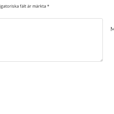
igatoriska fält är märkta
*
M