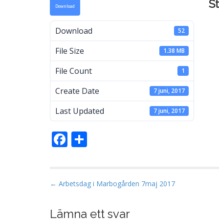
S
Download
a
Download
52
File Size
1.38 MB
M
File Count
1
Create Date
7 juni, 2017
Last Updated
7 juni, 2017
F
D
ac
el
e
a
b
P
← Arbetsdag i Marbogården 7maj 2017
o
o
s
Lämna ett svar
o