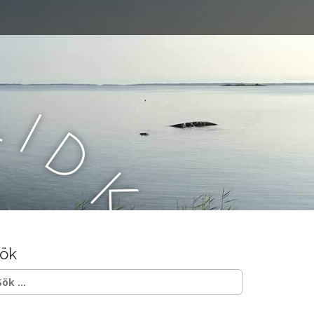
L
i
d
k
ö
ök
p
ök
ter: