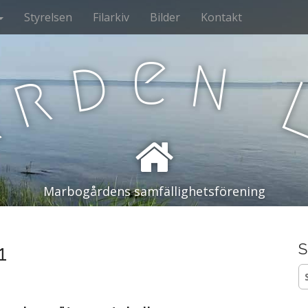
Styrelsen
Filarkiv
Bilder
Kontakt
e
n
d
r
å
Marbogårdens samfällighetsförening
1
S
S
ef