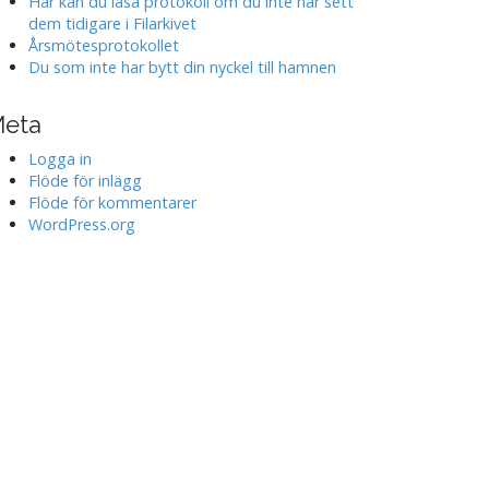
Här kan du läsa protokoll om du inte har sett
dem tidigare i Filarkivet
Årsmötesprotokollet
Du som inte har bytt din nyckel till hamnen
eta
Logga in
Flöde för inlägg
Flöde för kommentarer
WordPress.org