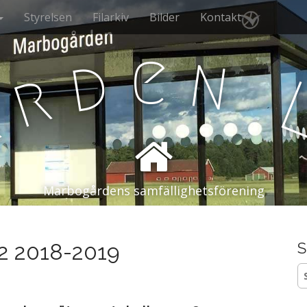
Styrelsen
Filarkiv
Bilder
Kontakt
e
n
d
r
å
Marbogårdens samfällighetsförening
 2 2018-2019
S
S
ef