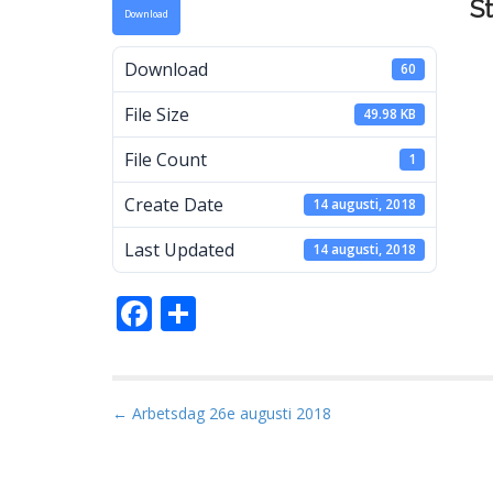
S
Download
a
Download
60
File Size
49.98 KB
M
File Count
1
Create Date
14 augusti, 2018
Last Updated
14 augusti, 2018
F
D
ac
el
e
a
b
P
← Arbetsdag 26e augusti 2018
o
o
s
o