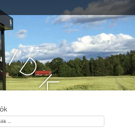
L
i
d
k
ö
ök
p
ök
ter: