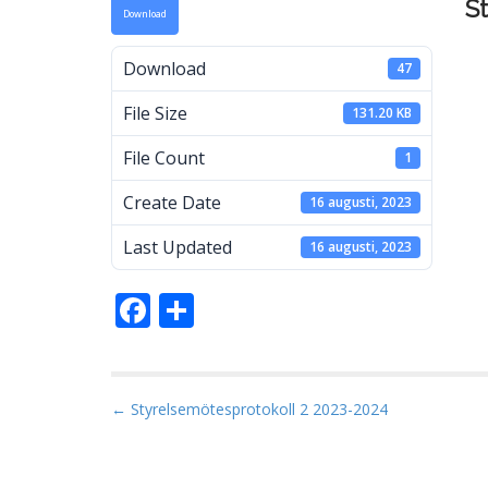
S
Download
a
Download
47
File Size
131.20 KB
M
File Count
1
Create Date
16 augusti, 2023
Last Updated
16 augusti, 2023
F
D
ac
el
e
a
b
P
← Styrelsemötesprotokoll 2 2023-2024
o
o
s
o