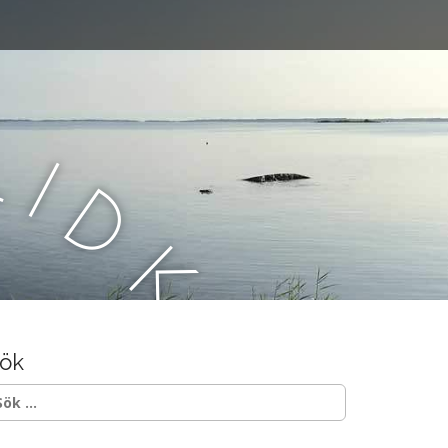
L
i
d
k
ö
ök
p
ök
ter: