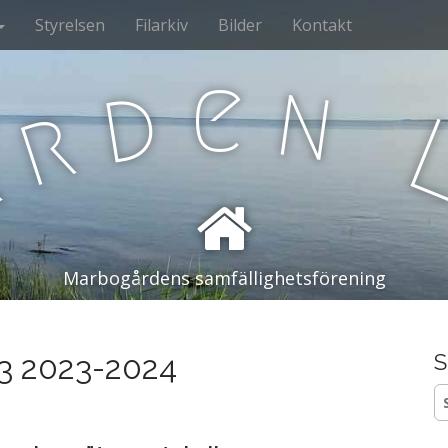
Styrelsen
Filarkiv
Bilder
Kontakt
e
n
d
r
å
Marbogårdens samfällighetsförening
 3 2023-2024
S
S
ef