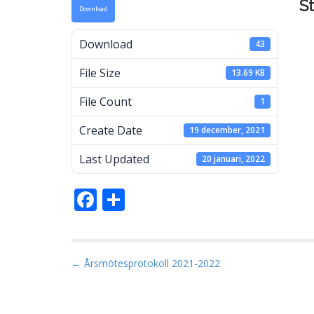
S
Download
a
Download
43
File Size
13.69 KB
M
File Count
1
Create Date
19 december, 2021
Last Updated
20 januari, 2022
F
D
ac
el
e
a
b
P
← Årsmötesprotokoll 2021-2022
o
o
s
o