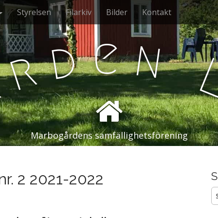
Styrelsen
Filarkiv
Bilder
Kontakt
e
n
d
r
å
Marbogårdens samfällighetsförening
nr. 2 2021-2022
S
S
ef