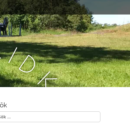
L
i
d
k
ö
ök
p
ök
ter: