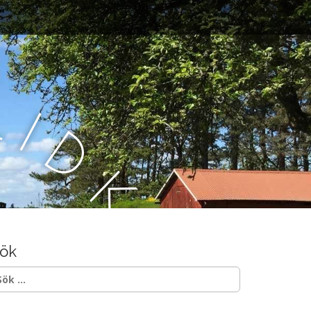
L
i
d
k
ö
ök
p
ök
ter: