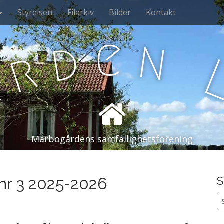
Styrelsen
Filarkiv
Bilder
Kontakt
e
n
d
r
å
Marbogårdens samfällighetsförening
 nr 3 2025-2026
S
S
ef