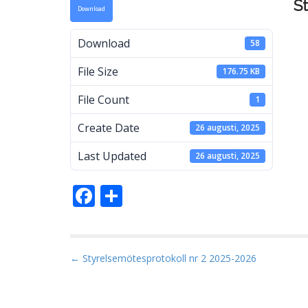
S
Download
a
Download
58
File Size
176.75 KB
M
File Count
1
Create Date
26 augusti, 2025
Last Updated
26 augusti, 2025
F
D
ac
el
e
a
b
P
← Styrelsemötesprotokoll nr 2 2025-2026
o
o
s
o