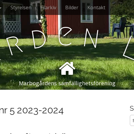
Styrelsen
Filarkiv
Bilder
Kontakt
e
n
d
r
å
Marbogårdens samfällighetsförening
 nr 5 2023-2024
S
S
ef