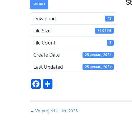
S
Download
a
Download
42
File Size
77.02 KB
M
File Count
1
Create Date
25 januari, 2024
Last Updated
25 januari, 2024
F
D
ac
el
e
a
b
P
← VA-projektet dec 2023
o
o
s
o