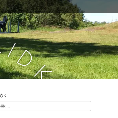
L
i
d
k
ö
ök
p
ök
ter: