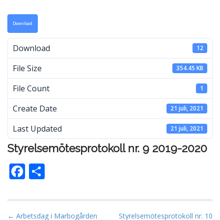
Download
Download
12
File Size
354.45 KB
File Count
1
Create Date
21 juli, 2021
Last Updated
21 juli, 2021
Styrelsemötesprotokoll nr. 9 2019-2020
F
D
ac
el
e
a
b
P
← Arbetsdag i Marbogården
Styrelsemötesprotokoll nr. 10