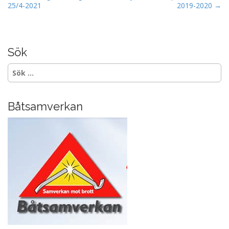
25/4-2021
2019-2020 →
o
o
s
o
t
k
n
Sök
a
Sök
v
efter:
i
g
Båtsamverkan
a
t
i
o
n