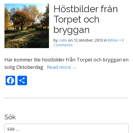
Höstbilder från
Torpet och
bryggan
by
calle
on
12 oktober, 2013
in
Bilder
•
0
Comments
Här kommer lite höstbilder från Torpet och bryggan en
solig Oktoberdag
Read more →
F
D
ac
el
e
a
b
o
Sök
o
Sök
efter: