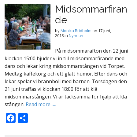
Midsommarfiran
de
by
Monica Bridholm
on
17 juni,
2018
in
Nyheter
På midsommarafton den 22 juni
klockan 15:00 bjuder vi in till midsommarfirande med
dans och lekar kring midsommarstången vid Torpet.
Medtag kaffekorg och ett glatt humör. Efter dans och
lekar spelar vi brännboll med barnen. Torsdagen den
21 juni träffas vi klockan 18:00 för att klä
midsommarstången. Vi är tacksamma för hjälp att klä
stången.
Read more →
F
D
ac
el