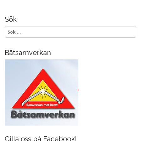
e
a
b
o
Sök
o
Sök
efter:
k
Båtsamverkan
Gilla oss på Facebook!