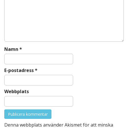
g
a
t
i
o
n
Namn
*
E-postadress
*
Webbplats
Denna webbplats använder Akismet för att minska