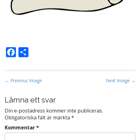
F
D
ac
el
e
a
b
P
← Previous Image
Next Image →
o
o
s
Lämna ett svar
o
t
k
Din e-postadress kommer inte publiceras.
n
Obligatoriska fält är märkta
*
a
Kommentar
*
v
i