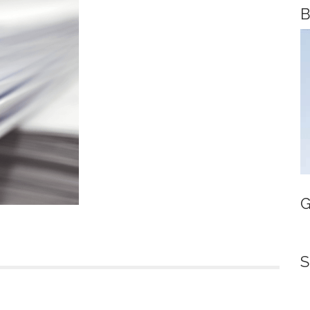
B
G
S