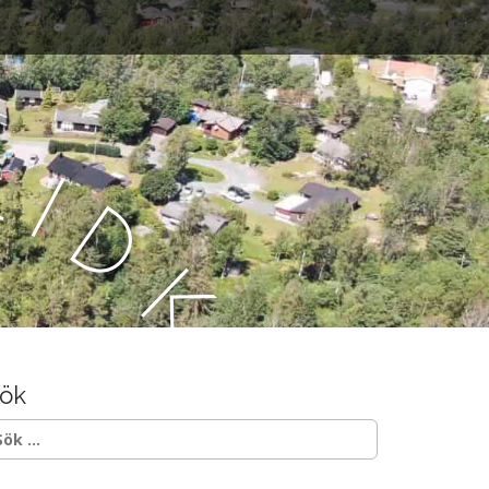
L
i
d
k
ö
ök
p
ök
ter: