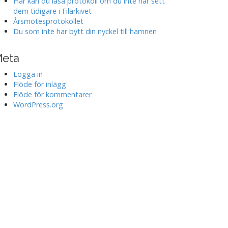
Här kan du läsa protokoll om du inte har sett
dem tidigare i Filarkivet
Årsmötesprotokollet
Du som inte har bytt din nyckel till hamnen
eta
Logga in
Flöde för inlägg
Flöde för kommentarer
WordPress.org