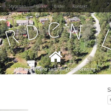
Styrelsen
Filarkiv
Bilder
Kontakt
e
n
d
r
å
Marbogårdens samfällighetsförening
S
S
ef