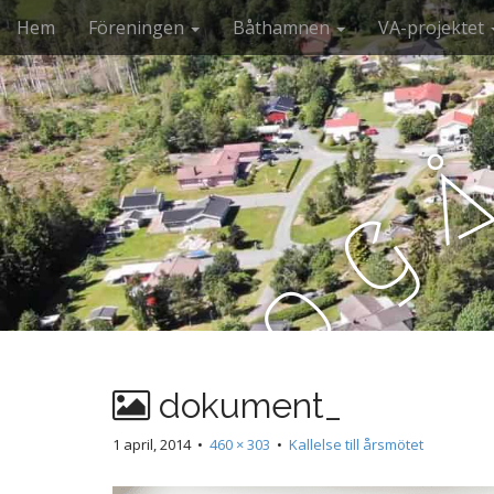
M
S
Hem
Föreningen
Båthamnen
VA-projektet
k
a
i
i
p
n
t
m
o
e
c
n
o
g
n
u
t
e
o
n
t
b
dokument_
r
1 april, 2014
•
460 × 303
•
Kallelse till årsmötet