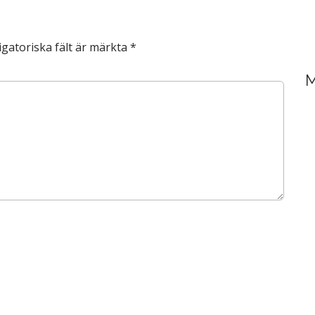
igatoriska fält är märkta
*
M