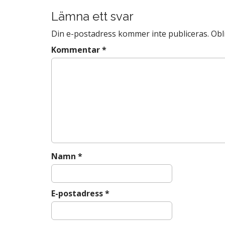
o
s
Lämna ett svar
o
t
k
Din e-postadress kommer inte publiceras.
Obl
n
a
Kommentar
*
v
i
g
a
t
i
o
n
Namn
*
E-postadress
*