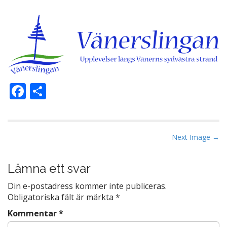
F
D
ac
el
e
a
b
P
Next Image →
o
o
s
Lämna ett svar
o
t
k
Din e-postadress kommer inte publiceras.
n
Obligatoriska fält är märkta
*
a
Kommentar
*
v