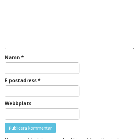
i
g
a
t
i
o
n
Namn
*
E-postadress
*
Webbplats