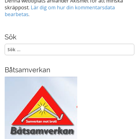
Denna webbplats använder Akismet för att minska
skräppost.
Lär dig om hur din kommentarsdata
bearbetas
.
Sök
Sök
efter:
Båtsamverkan