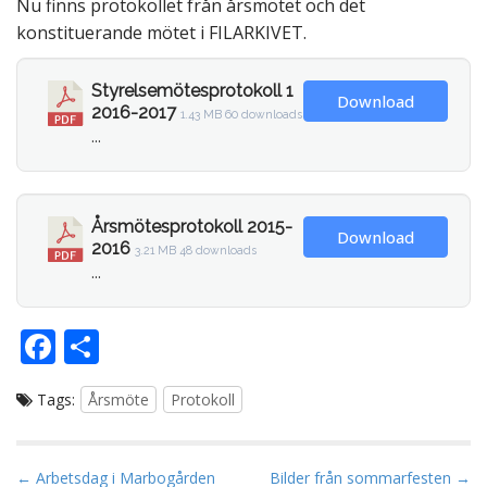
Nu finns protokollet från årsmötet och det
konstituerande mötet i FILARKIVET.
Styrelsemötesprotokoll 1
Download
2016-2017
1.43 MB
60 downloads
...
Årsmötesprotokoll 2015-
Download
2016
3.21 MB
48 downloads
...
F
D
ac
el
Tags:
Årsmöte
Protokoll
e
a
b
o
P
← Arbetsdag i Marbogården
Bilder från sommarfesten →