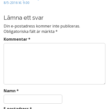
8/5-2016 kl. 9.00
o
o
s
k
t
Lämna ett svar
n
Din e-postadress kommer inte publiceras.
a
Obligatoriska fält är märkta
*
v
Kommentar
*
i
g
a
t
i
o
n
Namn
*
E-postadress
*