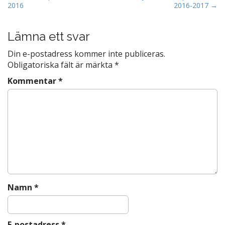
2016
2016-2017 →
o
o
s
o
t
Lämna ett svar
k
n
Din e-postadress kommer inte publiceras.
a
Obligatoriska fält är märkta
*
v
Kommentar
*
i
g
a
t
i
o
n
Namn
*
E-postadress
*