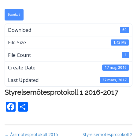
Download
Download
60
File Size
1.43 MB
File Count
1
Create Date
17 maj, 2016
Last Updated
27 mars, 2017
Styrelsemötesprotokoll 1 2016-2017
F
D
ac
el
e
a
b
P
← Årsmötesprotokoll 2015-
Styrelsemötesprotokoll 2