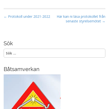
ac
el
e
a
b
P
← Protokoll under 2021-2022
Här kan ni läsa protokollet från
senaste styrelsemötet →
o
o
s
o
t
k
n
Sök
a
Sök
v
efter:
i
g
Båtsamverkan
a
t
i
o
n