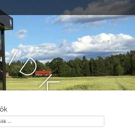
L
i
d
k
ö
ök
p
ök
ter: