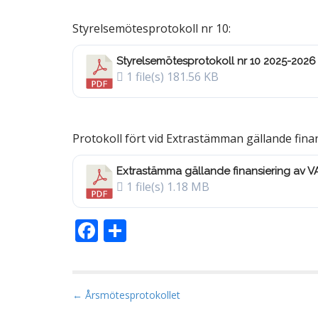
a
Styrelsemötesprotokoll nr 10:
Styrelsemötesprotokoll nr 10 2025-2026
1 file(s)
181.56 KB
M
Protokoll fört vid Extrastämman gällande fina
Extrastämma gällande finansiering av V
1 file(s)
1.18 MB
F
D
ac
el
e
a
b
P
← Årsmötesprotokollet
o