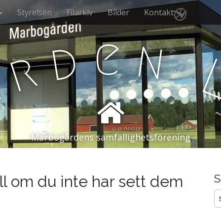
Styrelsen
Filarkiv
Bilder
Kontakt
e
n
d
r
å
Marbogårdens samfällighetsförening
ll om du inte har sett dem
S
S
ef