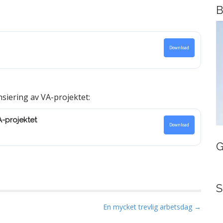
B
Download
nsiering av VA-projektet:
A-projektet
Download
G
S
En mycket trevlig arbetsdag →