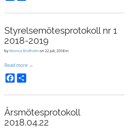
ac
el
e
a
b
Styrelsemötesprotokoll nr 1
o
2018-2019
o
k
by
Monica Bridholm
on
22 juli, 2018
in
Read more →
F
D
ac
el
e
a
b
Årsmötesprotokoll
o
2018.04.22
o