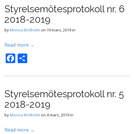
Styrelsemötesprotokoll nr. 6
2018-2019
by
Monica Bridholm
on
19 mars, 2019
in
Read more →
F
D
ac
el
e
a
b
Styrelsemötesprotokoll nr. 5
o
2018-2019
o
k
by
Monica Bridholm
on
4 mars, 2019
in
Read more →