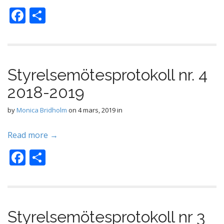
F
D
ac
el
e
a
b
Styrelsemötesprotokoll nr. 4
o
2018-2019
o
k
by
Monica Bridholm
on
4 mars, 2019
in
Read more →
F
D
ac
el
e
a
b
Styrelsemötesprotokoll nr 3
o