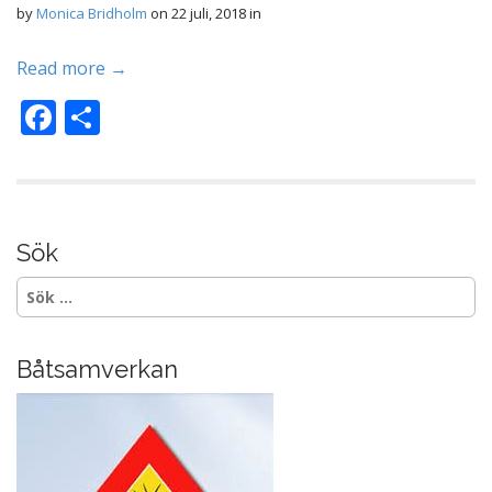
k
by
Monica Bridholm
on
22 juli, 2018
in
Read more →
F
D
ac
el
e
a
b
o
Sök
o
Sök
efter:
k
Båtsamverkan