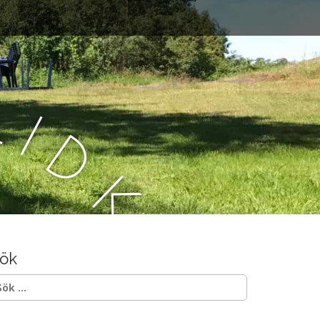
L
i
d
k
ö
ök
p
ök
ter: