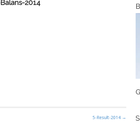
-Balans-2014
B
G
S
5-Result-2014 →