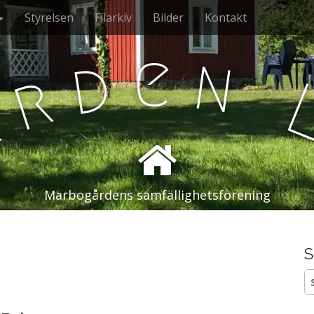
Styrelsen
Filarkiv
Bilder
Kontakt
e
n
d
r
å
Marbogårdens samfällighetsförening
S
S
ef