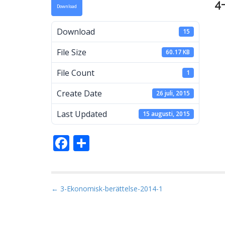
4
Download
a
Download
15
File Size
60.17 KB
M
File Count
1
Create Date
26 juli, 2015
Last Updated
15 augusti, 2015
F
D
ac
el
e
a
b
P
← 3-Ekonomisk-berättelse-2014-1
o
o
s
o