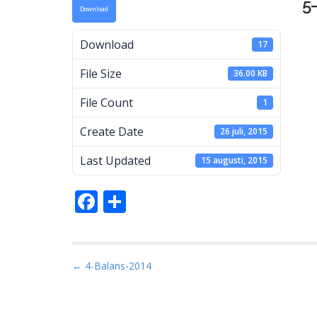
5
Download
a
Download
17
File Size
36.00 KB
M
File Count
1
Create Date
26 juli, 2015
Last Updated
15 augusti, 2015
F
D
ac
el
e
a
b
P
← 4-Balans-2014
o
o
s
o