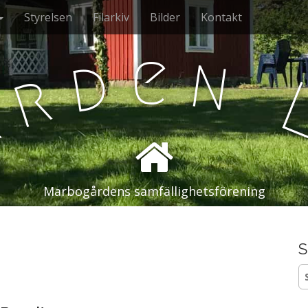
Styrelsen
Filarkiv
Bilder
Kontakt
e
n
d
r
å
Marbogårdens samfällighetsförening
S
S
ef