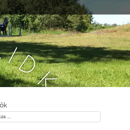
L
i
d
k
ö
ök
p
ök
ter: