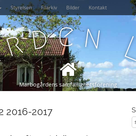
Styrelsen
Filarkiv
Bilder
Kontakt
e
n
d
r
å
Marbogårdens samfällighetsförening
 2 2016-2017
S
S
ef