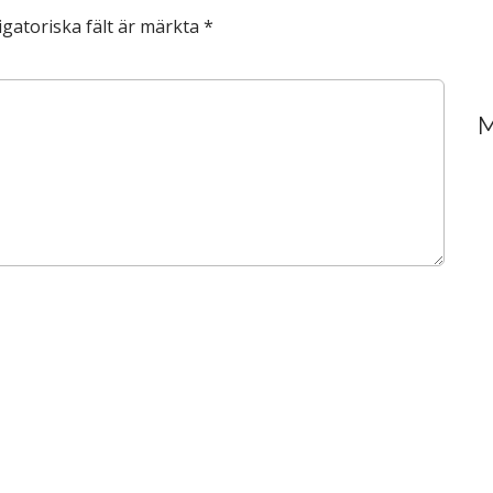
igatoriska fält är märkta
*
M