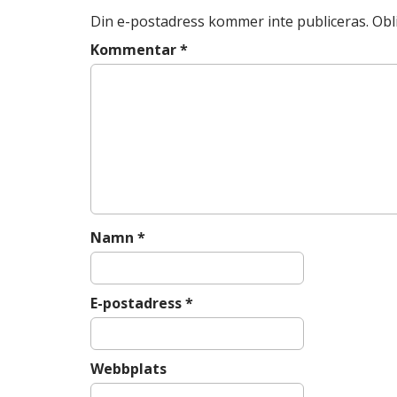
t
k
Din e-postadress kommer inte publiceras.
Obl
n
a
Kommentar
*
v
i
g
a
t
i
o
n
Namn
*
E-postadress
*
Webbplats