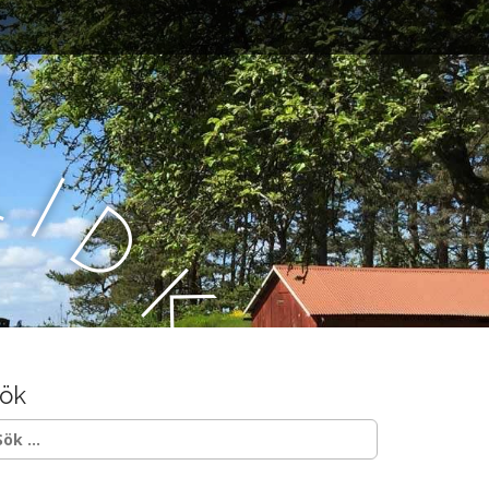
L
i
d
k
ö
ök
p
ök
ter: