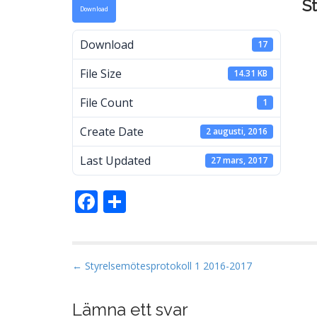
S
Download
a
Download
17
File Size
14.31 KB
M
File Count
1
Create Date
2 augusti, 2016
Last Updated
27 mars, 2017
F
D
ac
el
e
a
b
P
← Styrelsemötesprotokoll 1 2016-2017
o
o
s
Lämna ett svar
o