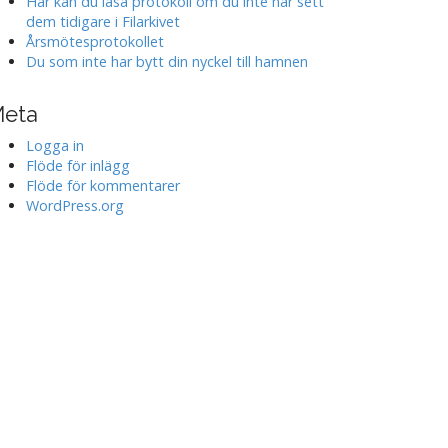
Här kan du läsa protokoll om du inte har sett
dem tidigare i Filarkivet
Årsmötesprotokollet
Du som inte har bytt din nyckel till hamnen
eta
Logga in
Flöde för inlägg
Flöde för kommentarer
WordPress.org