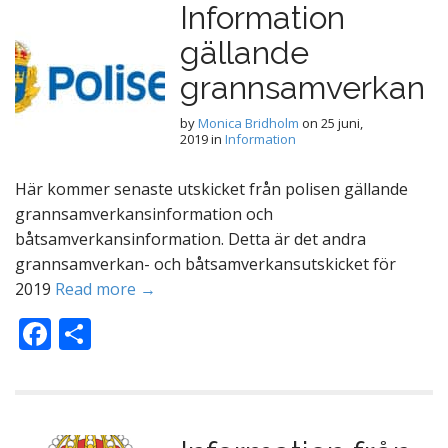
Information
o
gällande
o
k
grannsamverkan
by
Monica Bridholm
on
25 juni,
2019
in
Information
Här kommer senaste utskicket från polisen gällande
grannsamverkansinformation och
båtsamverkansinformation. Detta är det andra
grannsamverkan- och båtsamverkansutskicket för
2019
Read more →
F
D
ac
el
e
a
b