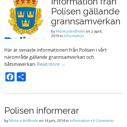
Information från
o
Polisen gällande
o
k
grannsamverkan
by
Monica Bridholm
on
2 april,
2019
in
Information
Här är senaste informationen från Polisen i vårt
närområde gällande grannsamverkan och
båtsmaverkan.
Read more →
F
D
ac
el
e
a
b
Polisen informerar
o
o
by
Monica Bridholm
on
14 juni, 2014
in
Information
•
0 Comments