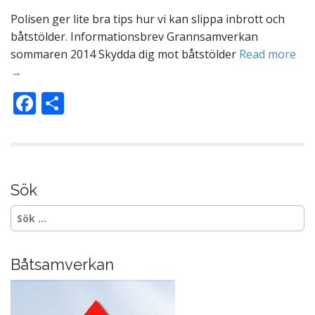
k
Polisen ger lite bra tips hur vi kan slippa inbrott och
båtstölder. Informationsbrev Grannsamverkan
sommaren 2014 Skydda dig mot båtstölder
Read more
→
F
D
ac
el
e
a
b
o
Sök
o
Sök
efter:
k
Båtsamverkan