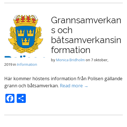
e
a
b
Grannsamverkan
o
s och
o
k
båtsamverkansin
formation
by
Monica Bridholm
on
7 oktober,
2019
in
Information
Här kommer höstens information från Polisen gällande
grann och båtsamverkan.
Read more →
F
D
ac
el
e
a
b