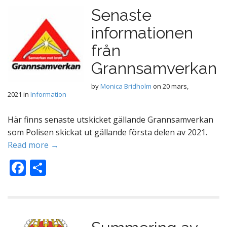
Senaste
informationen
från
Grannsamverkan
by
Monica Bridholm
on
20 mars,
2021
in
Information
Här finns senaste utskicket gällande Grannsamverkan
som Polisen skickat ut gällande första delen av 2021.
Read more →
F
D
ac
el
e
a
b