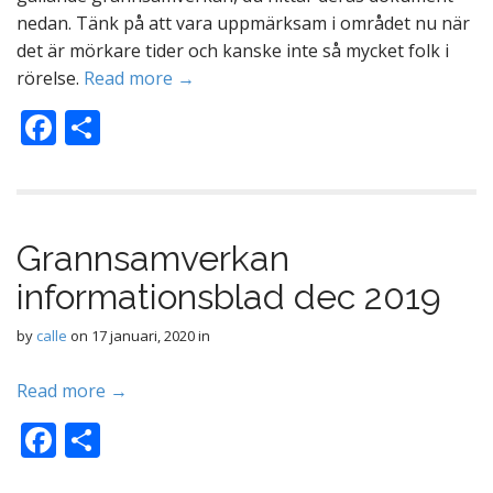
nedan. Tänk på att vara uppmärksam i området nu när
det är mörkare tider och kanske inte så mycket folk i
rörelse.
Read more →
F
D
ac
el
e
a
b
Grannsamverkan
o
informationsblad dec 2019
o
k
by
calle
on
17 januari, 2020
in
Read more →
F
D
ac
el