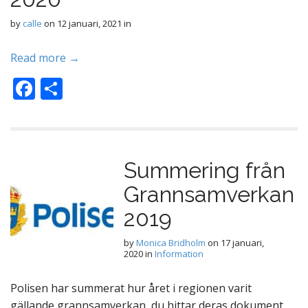
o
k
by
calle
on
12 januari, 2021
in
Read more →
F
D
ac
el
e
a
b
Summering från
o
Grannsamverkan
o
k
2019
by
Monica Bridholm
on
17 januari,
2020
in
Information
Polisen har summerat hur året i regionen varit
gällande grannsamverkan, du hittar deras dokument