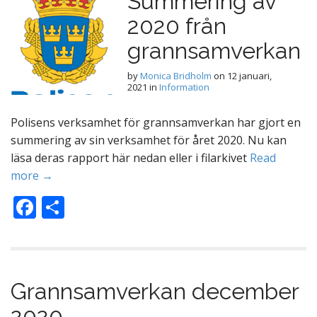
Summering av
o
2020 från
o
k
grannsamverkan
by
Monica Bridholm
on
12 januari,
2021
in
Information
Polisens verksamhet för grannsamverkan har gjort en
summering av sin verksamhet för året 2020. Nu kan
läsa deras rapport här nedan eller i filarkivet
Read
more →
F
D
ac
el
e
a
b
Grannsamverkan december
o
2020