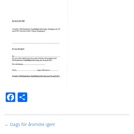
F
D
ac
el
e
a
b
P
← Dags för årsmöte igen!
o