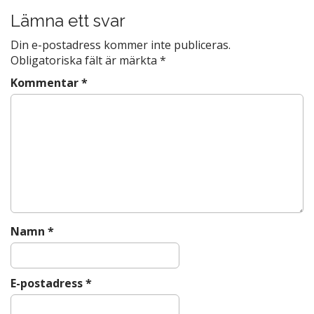
o
s
Lämna ett svar
o
t
k
Din e-postadress kommer inte publiceras.
n
Obligatoriska fält är märkta
*
a
Kommentar
*
v
i
g
a
t
i
o
n
Namn
*
E-postadress
*