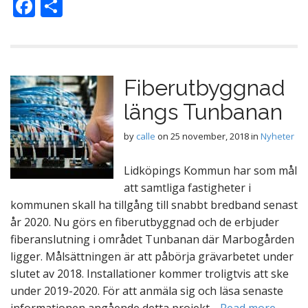
F
D
ac
el
e
a
b
Fiberutbyggnad
o
längs Tunbanan
o
k
by
calle
on
25 november, 2018
in
Nyheter
Lidköpings Kommun har som mål
att samtliga fastigheter i
kommunen skall ha tillgång till snabbt bredband senast
år 2020. Nu görs en fiberutbyggnad och de erbjuder
fiberanslutning i området Tunbanan där Marbogården
ligger. Målsättningen är att påbörja grävarbetet under
slutet av 2018. Installationer kommer troligtvis att ske
under 2019-2020. För att anmäla sig och läsa senaste