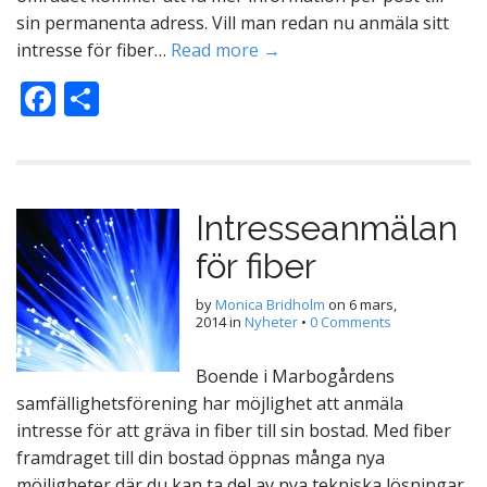
sin permanenta adress. Vill man redan nu anmäla sitt
intresse för fiber…
Read more →
F
D
ac
el
e
a
b
Intresseanmälan
o
för fiber
o
k
by
Monica Bridholm
on
6 mars,
2014
in
Nyheter
•
0 Comments
Boende i Marbogårdens
samfällighetsförening har möjlighet att anmäla
intresse för att gräva in fiber till sin bostad. Med fiber
framdraget till din bostad öppnas många nya
möjligheter där du kan ta del av nya tekniska lösningar