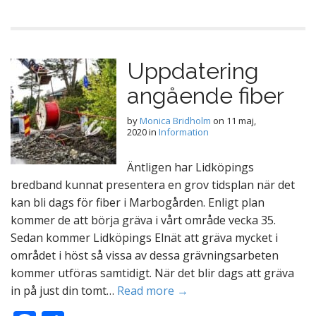
ac
el
e
a
b
Uppdatering
o
angående fiber
o
k
by
Monica Bridholm
on
11 maj,
2020
in
Information
Äntligen har Lidköpings
bredband kunnat presentera en grov tidsplan när det
kan bli dags för fiber i Marbogården. Enligt plan
kommer de att börja gräva i vårt område vecka 35.
Sedan kommer Lidköpings Elnät att gräva mycket i
området i höst så vissa av dessa grävningsarbeten
kommer utföras samtidigt. När det blir dags att gräva
in på just din tomt…
Read more →