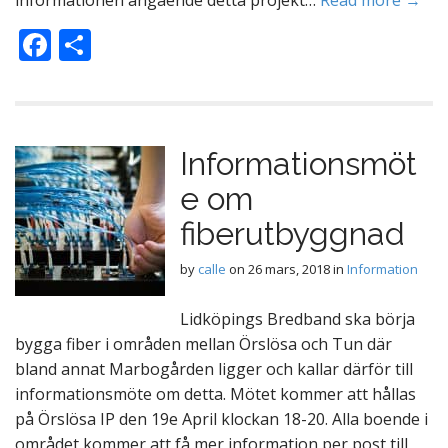
informationen angående detta projekt…
Read more →
F
D
ac
el
e
a
b
Informationsmöt
o
e om
o
k
fiberutbyggnad
by
calle
on
26 mars, 2018
in
Information
Lidköpings Bredband ska börja
bygga fiber i områden mellan Örslösa och Tun där
bland annat Marbogården ligger och kallar därför till
informationsmöte om detta. Mötet kommer att hållas
på Örslösa IP den 19e April klockan 18-20. Alla boende i
området kommer att få mer information per post till