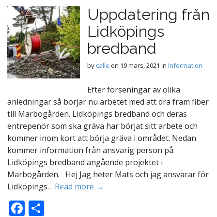
Uppdatering från
Lidköpings
bredband
by
calle
on
19 mars, 2021
in
Information
Efter förseningar av olika
anledningar så börjar nu arbetet med att dra fram fiber
till Marbogården. Lidköpings bredband och deras
entrepenör som ska gräva har börjat sitt arbete och
kommer inom kort att börja gräva i området. Nedan
kommer information från ansvarig person på
Lidköpings bredband angående projektet i
Marbogården. Hej Jag heter Mats och jag ansvarar för
Lidköpings…
Read more →
F
D