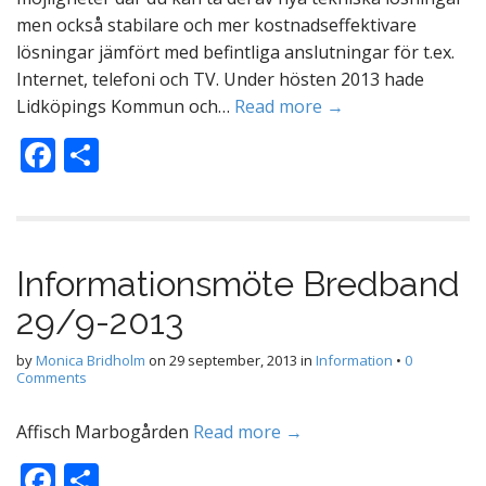
men också stabilare och mer kostnadseffektivare
lösningar jämfört med befintliga anslutningar för t.ex.
Internet, telefoni och TV. Under hösten 2013 hade
Lidköpings Kommun och…
Read more →
F
D
ac
el
e
a
b
Informationsmöte Bredband
o
29/9-2013
o
k
by
Monica Bridholm
on
29 september, 2013
in
Information
•
0
Comments
Affisch Marbogården
Read more →
F
D